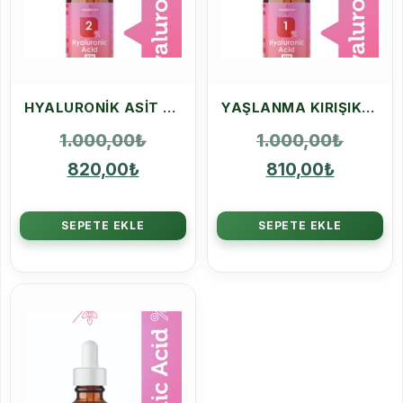
HYALURONIK ASIT %2 SERUM DOLGUNLUK NEM VEREN YÜZ SERUMU
YAŞLANMA KIRIŞIKLIK KARŞITI HYALURONIK ASIT %1
1.000,00
₺
1.000,00
₺
820,00
₺
810,00
₺
SEPETE EKLE
SEPETE EKLE