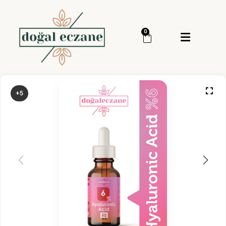
Menü
0
Giriş Yap
Sipariş Takip
Kategoriler
Menü
+5
Genel
Cilt Bakım
Cilt Serumu
Deprem Çantası
Glikolik Asit
Glikolik Asit Set
Hyaluronik Asit