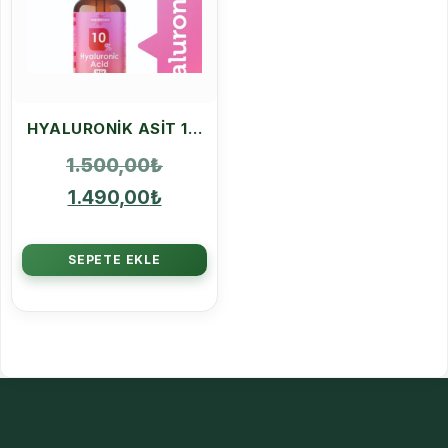
HYALURONIK ASIT 10 SERUM SET KIRIŞIKLIK KARŞITI
1.500,00
₺
1.490,00
₺
SEPETE EKLE