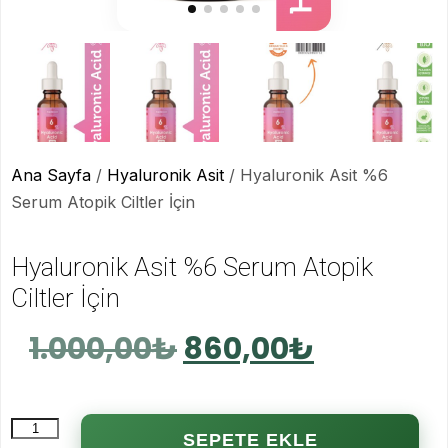
Hyaluronik Asit Set
İlk Yardım Çantası
Laktik Asit
Laktik Asit Set
Ana Sayfa
/
Hyaluronik Asit
/ Hyaluronik Asit %6
Mandelik Asit
Serum Atopik Ciltler İçin
Mandelik Asit Set
Salisilik Asit
Hyaluronik Asit %6 Serum Atopik
Salisilik Set
Ciltler İçin
TCA Asit
1.000,00
₺
860,00
₺
TCA Set
SEPETE EKLE