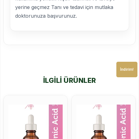
yerine geçmez Tanı ve tedavi için mutlaka
doktorunuza başvurunuz.
İndirim!
İndirim!
İndirim!
İLGILI ÜRÜNLER